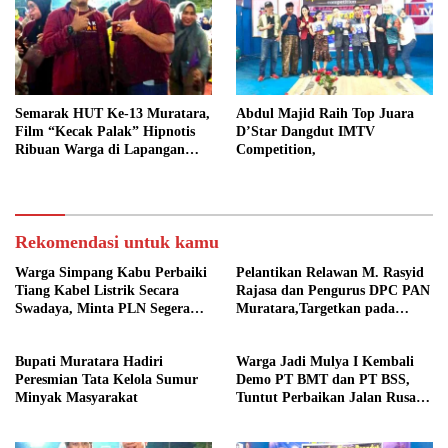
Semarak HUT Ke-13 Muratara,
Abdul Majid Raih Top Juara
Film “Kecak Palak” Hipnotis
D’Star Dangdut IMTV
Ribuan Warga di Lapangan
Competition,
Silampari
Rekomendasi untuk kamu
Warga Simpang Kabu Perbaiki
Pelantikan Relawan M. Rasyid
Tiang Kabel Listrik Secara
Rajasa dan Pengurus DPC PAN
Swadaya, Minta PLN Segera
Muratara,Targetkan pada
Pasang Tiang Permanen
Pemilu 2029
Bupati Muratara Hadiri
Warga Jadi Mulya I Kembali
Peresmian Tata Kelola Sumur
Demo PT BMT dan PT BSS,
Minyak Masyarakat
Tuntut Perbaikan Jalan Rusak
Akibat Mobil CPO