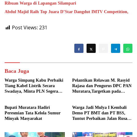
Ribuan Warga di Lapangan Silampari
Abdul Majid Raih Top Juara D’Star Dangdut IMTV Competition,
Post Views:
231
Baca Juga
Warga Simpang Kabu Perbaiki
Pelantikan Relawan M. Rasyid
Tiang Kabel Listrik Secara
Rajasa dan Pengurus DPC PAN
Swadaya, Minta PLN Segera
Muratara,Targetkan pada
Pasang Tiang Permanen
Pemilu 2029
Bupati Muratara Hadiri
Warga Jadi Mulya I Kembali
Peresmian Tata Kelola Sumur
Demo PT BMT dan PT BSS,
Minyak Masyarakat
Tuntut Perbaikan Jalan Rusak
Akibat Mobil CPO