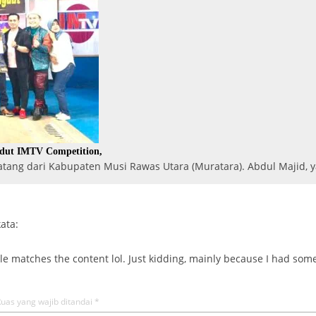
gdut IMTV Competition,
ng dari Kabupaten Musi Rawas Utara (Muratara). Abdul Majid,
ata:
ticle matches the content lol. Just kidding, mainly because I had som
uas yang wajib ditandai
*