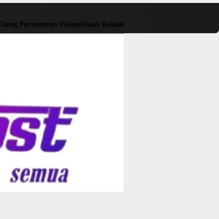
 Tiang Permanen
Pelantikan Relawan M. Rasyid Rajasa dan