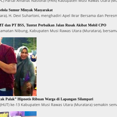
) Partai Amanat Nasional (PAN) Kabupaten Musi Rawas Utara (Mu
Kelola Sumur Minyak Masyarakat
ara), H. Devi Suhartoni, menghadiri Apel Ikrar Bersama dan Peres
T dan PT BSS, Tuntut Perbaikan Jalan Rusak Akibat Mobil CPO
ecamatan Nibung, Kabupaten Musi Rawas Utara (Muratara), bersam
ak Palak” Hipnotis Ribuan Warga di Lapangan Silampari
 (HUT) ke-13 Kabupaten Musi Rawas Utara (Muratara) semakin se