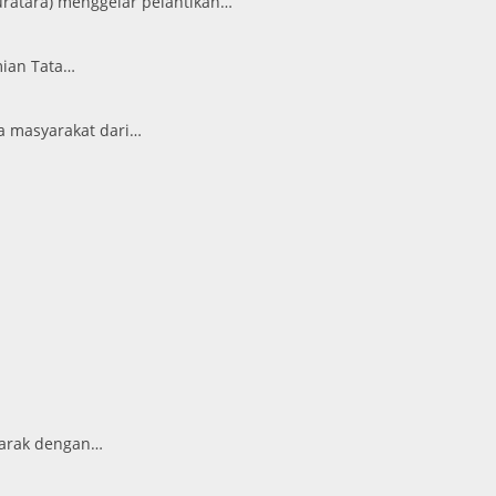
ratara) menggelar pelantikan…
mian Tata…
a masyarakat dari…
marak dengan…