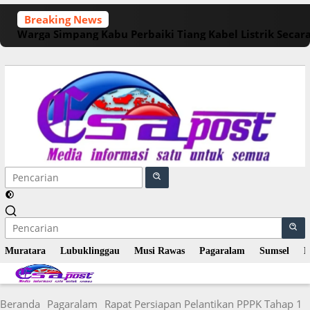
Langsung
Breaking News
ke
Warga Simpang Kabu Perbaiki Tiang Kabel Listrik Seca
konten
Muratara
Lubuklinggau
Musi Rawas
Pagaralam
Sumsel
N
Beranda
Pagaralam
Rapat Persiapan Pelantikan PPPK Tahap 1