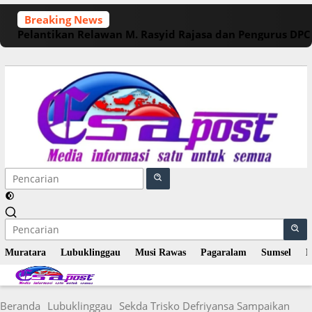
Langsung
Breaking News
ke
Pelantikan Relawan M. Rasyid Rajasa dan Pengurus DP
konten
Muratara
Lubuklinggau
Musi Rawas
Pagaralam
Sumsel
N
Beranda
Lubuklinggau
Sekda Trisko Defriyansa Sampaikan