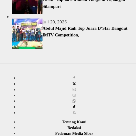
Silampari
Juli 20, 2026
Abdul Majid Raih Top Juara D’Star Dangdut
IMTV Competition,
Tentang Kami
Redaksi
Pedoman Media Siber