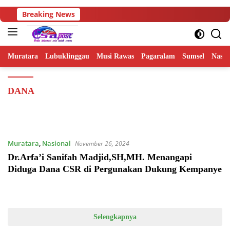
Langsung
Breaking News
ke
konten
Muratara
Lubuklinggau
Musi Rawas
Pagaralam
Sumsel
Nasio
DANA
Muratara
,
Nasional
November 26, 2024
Dr.Arfa’i Sanifah Madjid,SH,MH. Menangapi
Diduga Dana CSR di Pergunakan Dukung Kempanye
Selengkapnya