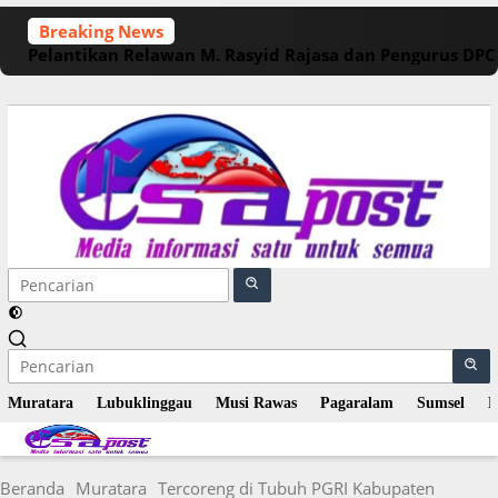
Langsung
Breaking News
ke
Pelantikan Relawan M. Rasyid Rajasa dan Pengurus DP
konten
Muratara
Lubuklinggau
Musi Rawas
Pagaralam
Sumsel
N
Beranda
Muratara
Tercoreng di Tubuh PGRI Kabupaten