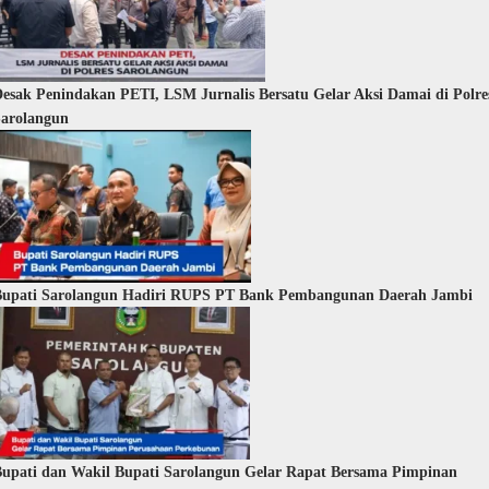
esak Penindakan PETI, LSM Jurnalis Bersatu Gelar Aksi Damai di Polre
arolangun
Bupati Sarolangun Hadiri RUPS PT Bank Pembangunan Daerah Jambi
upati dan Wakil Bupati Sarolangun Gelar Rapat Bersama Pimpinan