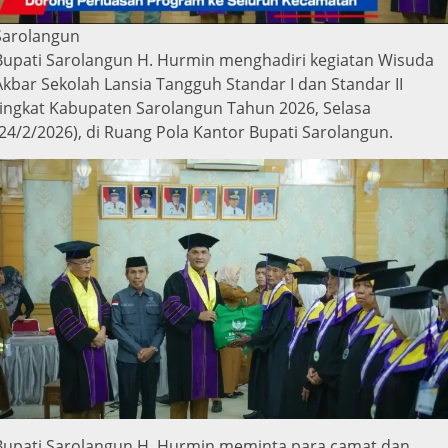
Sarolangun
Bupati Sarolangun H. Hurmin menghadiri kegiatan Wisuda
Akbar Sekolah Lansia Tangguh Standar I dan Standar II
tingkat Kabupaten Sarolangun Tahun 2026, Selasa
(24/2/2026), di Ruang Pola Kantor Bupati Sarolangun.
Bupati Sarolangun H. Hurmin meminta para camat dan