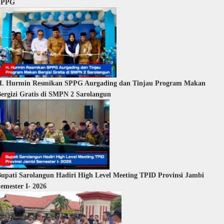
SPPG
H. Hurmin Resmikan SPPG Aurgading dan Tinjau Program Makan
ergizi Gratis di SMPN 2 Sarolangun
upati Sarolangun Hadiri High Level Meeting TPID Provinsi Jambi
emester I- 2026