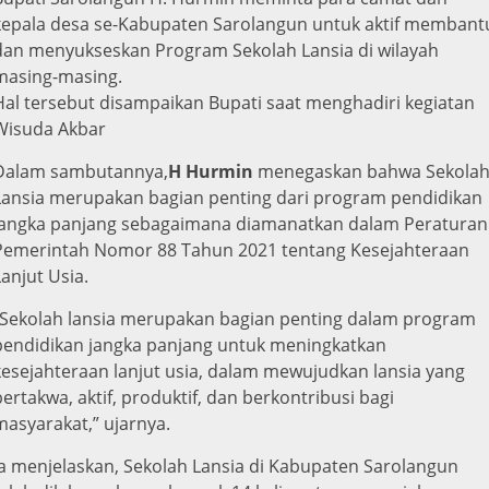
kepala desa se-Kabupaten Sarolangun untuk aktif membant
dan menyukseskan Program Sekolah Lansia di wilayah
masing-masing.
Hal tersebut disampaikan Bupati saat menghadiri kegiatan
Wisuda Akbar
Dalam sambutannya,
H Hurmin
menegaskan bahwa Sekola
Lansia merupakan bagian penting dari program pendidikan
jangka panjang sebagaimana diamanatkan dalam Peraturan
Pemerintah Nomor 88 Tahun 2021 tentang Kesejahteraan
Lanjut Usia.
“Sekolah lansia merupakan bagian penting dalam program
pendidikan jangka panjang untuk meningkatkan
kesejahteraan lanjut usia, dalam mewujudkan lansia yang
bertakwa, aktif, produktif, dan berkontribusi bagi
masyarakat,” ujarnya.
Ia menjelaskan, Sekolah Lansia di Kabupaten Sarolangun