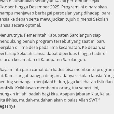
telah dilaksanakan sebanyak 14 kali pertemuan sejak
Oktober hingga Desember 2025. Program ini diharapkan
mampu menjawab berbagai persoalan yang dihadapi para
lansia ke depan serta mewujudkan tujuh dimensi Sekolah
Lansia secara optimal.
Menurutnya, Pemerintah Kabupaten Sarolangun siap
mendukung penuh program tersebut yang saat ini baru
berjalan di lima desa pada lima kecamatan. Ke depan, ia
berharap Sekolah Lansia dapat diperluas hingga hadir di
seluruh kecamatan di Kabupaten Sarolangun.
“Saya minta para camat dan kades bisa membantu program
ini. Kami sangat bangga dengan adanya sekolah lansia. Yang
penting semangat menjalani hidup, jaga kesehatan fisik dan
nonfisik. Keikhlasan membantu orang tua seperti ini,
mungkin inilah ibadah bagi kita. Apapun jabatan kita, kalau
kita ikhlas, mudah-mudahan akan dibalas Allah SWT,”
tegasnya.