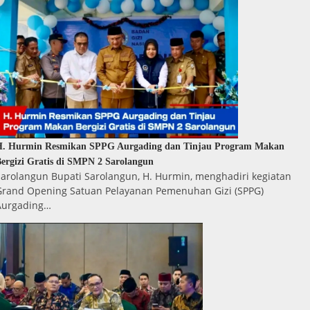
H. Hurmin Resmikan SPPG Aurgading dan Tinjau Program Makan
ergizi Gratis di SMPN 2 Sarolangun
Sarolangun Bupati Sarolangun, H. Hurmin, menghadiri kegiatan
Grand Opening Satuan Pelayanan Pemenuhan Gizi (SPPG)
Aurgading…