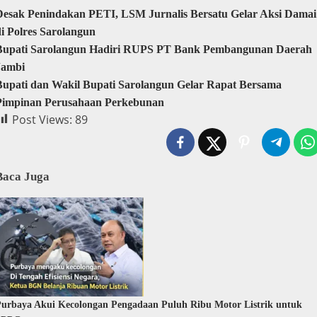
Desak Penindakan PETI, LSM Jurnalis Bersatu Gelar Aksi Damai
di Polres Sarolangun
Bupati Sarolangun Hadiri RUPS PT Bank Pembangunan Daerah
Jambi
Bupati dan Wakil Bupati Sarolangun Gelar Rapat Bersama
Pimpinan Perusahaan Perkebunan
Post Views:
89
Baca Juga
urbaya Akui Kecolongan Pengadaan Puluh Ribu Motor Listrik untuk