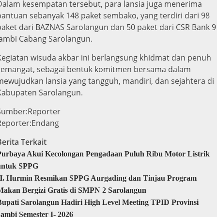
Dalam kesempatan tersebut, para lansia juga menerima
bantuan sebanyak 148 paket sembako, yang terdiri dari 98
paket dari BAZNAS Sarolangun dan 50 paket dari CSR Bank 9
Jambi Cabang Sarolangun.
Kegiatan wisuda akbar ini berlangsung khidmat dan penuh
semangat, sebagai bentuk komitmen bersama dalam
mewujudkan lansia yang tangguh, mandiri, dan sejahtera di
Kabupaten Sarolangun.
Sumber:Reporter
Reporter:Endang
Berita Terkait
Purbaya Akui Kecolongan Pengadaan Puluh Ribu Motor Listrik
untuk SPPG
H. Hurmin Resmikan SPPG Aurgading dan Tinjau Program
Makan Bergizi Gratis di SMPN 2 Sarolangun
Bupati Sarolangun Hadiri High Level Meeting TPID Provinsi
Jambi Semester I- 2026