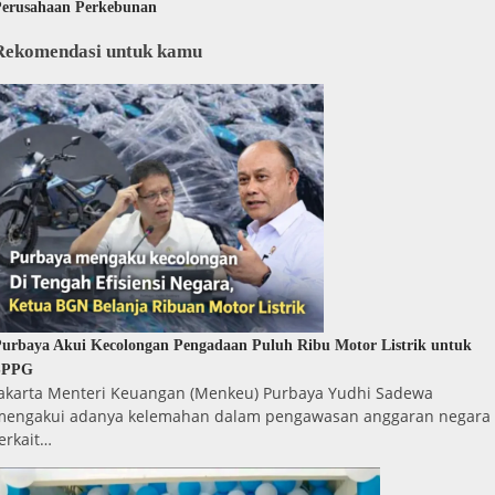
Perusahaan Perkebunan
Rekomendasi untuk kamu
urbaya Akui Kecolongan Pengadaan Puluh Ribu Motor Listrik untuk
SPPG
Jakarta Menteri Keuangan (Menkeu) Purbaya Yudhi Sadewa
mengakui adanya kelemahan dalam pengawasan anggaran negara
erkait…