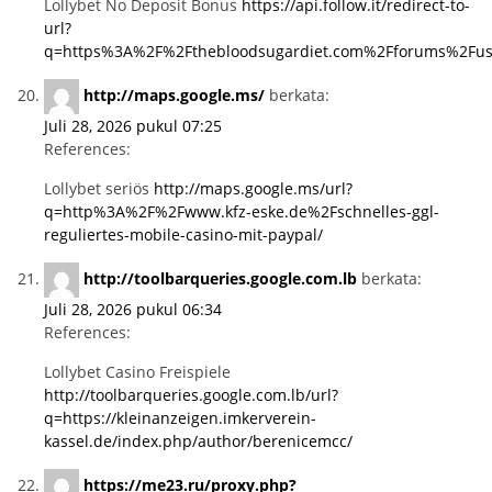
Lollybet No Deposit Bonus
https://api.follow.it/redirect-to-
url?
q=https%3A%2F%2Fthebloodsugardiet.com%2Fforums%2Fuse
http://maps.google.ms/
berkata:
Juli 28, 2026 pukul 07:25
References:
Lollybet seriös
http://maps.google.ms/url?
q=http%3A%2F%2Fwww.kfz-eske.de%2Fschnelles-ggl-
reguliertes-mobile-casino-mit-paypal/
http://toolbarqueries.google.com.lb
berkata:
Juli 28, 2026 pukul 06:34
References:
Lollybet Casino Freispiele
http://toolbarqueries.google.com.lb/url?
q=https://kleinanzeigen.imkerverein-
kassel.de/index.php/author/berenicemcc/
https://me23.ru/proxy.php?