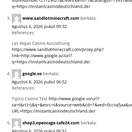
storeNumber=21129027&clearExams=1&catalogId=15951&langI
q=https://instantcasinodeutschland.de/
www.sandlotminecraft.com
berkata:
Agustus 6, 2026 pukul 09:32
References:
Las Vegas Casino Auszahlung
https://www.sandlotminecraft.com/proxy.php?
link=http://www.google.az/url?
q=https://instantcasinodeutschland.de/
google.so
berkata:
Agustus 6, 2026 pukul 06:52
References:
Tipico Casino Test
http://www.google.so/url?
sa=t&rct=j&q=&esrc=s&source=web&cd=1&ved=0ccsqfjaa&ur
URL=https://instantcasinodeutschland.de/
shop3.opencage.cafe24.com
berkata:
Agustus 6, 2026 pukul 06:51