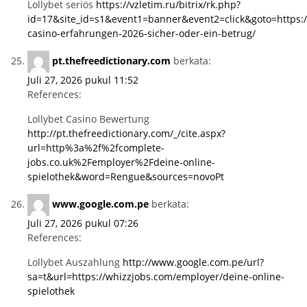
Lollybet seriös
https://vzletim.ru/bitrix/rk.php?
id=17&site_id=s1&event1=banner&event2=click&goto=https:/
casino-erfahrungen-2026-sicher-oder-ein-betrug/
pt.thefreedictionary.com
berkata:
Juli 27, 2026 pukul 11:52
References:
Lollybet Casino Bewertung
http://pt.thefreedictionary.com/_/cite.aspx?
url=http%3a%2f%2fcomplete-
jobs.co.uk%2Femployer%2Fdeine-online-
spielothek&word=Rengue&sources=novoPt
www.google.com.pe
berkata:
Juli 27, 2026 pukul 07:26
References:
Lollybet Auszahlung
http://www.google.com.pe/url?
sa=t&url=https://whizzjobs.com/employer/deine-online-
spielothek