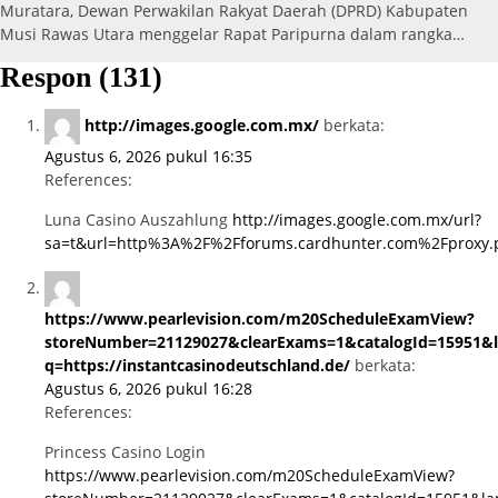
Muratara, Dewan Perwakilan Rakyat Daerah (DPRD) Kabupaten
Musi Rawas Utara menggelar Rapat Paripurna dalam rangka…
Respon (131)
http://images.google.com.mx/
berkata:
Agustus 6, 2026 pukul 16:35
References:
Luna Casino Auszahlung
http://images.google.com.mx/url?
sa=t&url=http%3A%2F%2Fforums.cardhunter.com%2Fproxy
https://www.pearlevision.com/m20ScheduleExamView?
storeNumber=21129027&clearExams=1&catalogId=15951&lan
q=https://instantcasinodeutschland.de/
berkata:
Agustus 6, 2026 pukul 16:28
References:
Princess Casino Login
https://www.pearlevision.com/m20ScheduleExamView?