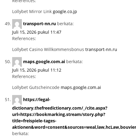
References:
Lollybet Mirror Link
google.co.jp
transport-nn.ru
berkata:
Juli 15, 2026 pukul 11:47
References:
Lollybet Casino Willkommensbonus
transport-nn.ru
maps.google.com.ai
berkata:
Juli 15, 2026 pukul 11:12
References:
Lollybet Gutscheincode
maps.google.com.ai
https://legal-
dictionary.thefreedictionary.com/_/cite.aspx?
url=https://bookmarking.stream/story.php?
title=freispiele-tages-
aktionen&word=consent&sources=weal,law,hcLaw,bouvie
berkata: