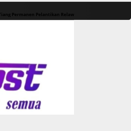
 Tiang Permanen
Pelantikan Relawan M. Rasyid Rajasa dan