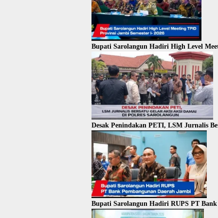
Bupati Sarolangun Hadiri High Level Meet
Desak Penindakan PETI, LSM Jurnalis Ber
Bupati Sarolangun Hadiri RUPS PT Ban