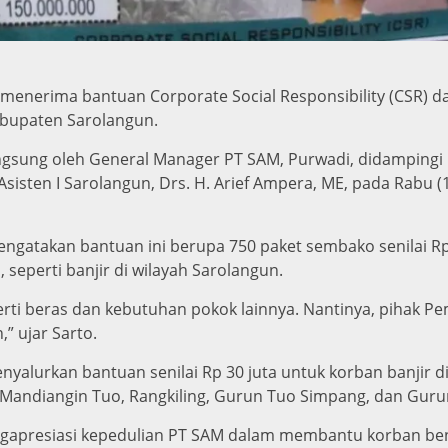
 menerima bantuan Corporate Social Responsibility (CSR) d
abupaten Sarolangun.
ngsung oleh General Manager PT SAM, Purwadi, didampingi
 Asisten I Sarolangun, Drs. H. Arief Ampera, ME, pada Rabu (
gatakan bantuan ini berupa 750 paket sembako senilai Rp 
eperti banjir di wilayah Sarolangun.
rti beras dan kebutuhan pokok lainnya. Nantinya, pihak P
” ujar Sarto.
yalurkan bantuan senilai Rp 30 juta untuk korban banjir d
, Mandiangin Tuo, Rangkiling, Gurun Tuo Simpang, dan Guru
gapresiasi kepedulian PT SAM dalam membantu korban ben