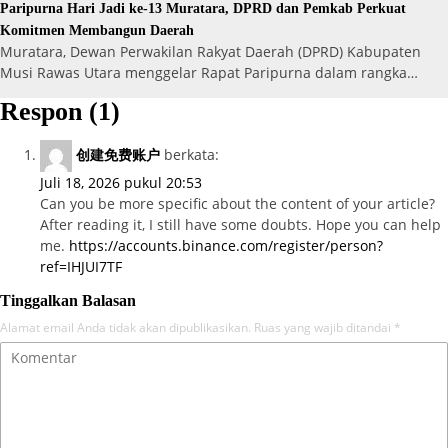
Paripurna Hari Jadi ke-13 Muratara, DPRD dan Pemkab Perkuat
Komitmen Membangun Daerah
Muratara, Dewan Perwakilan Rakyat Daerah (DPRD) Kabupaten
Musi Rawas Utara menggelar Rapat Paripurna dalam rangka…
Respon (1)
创建免费账户
berkata:
Juli 18, 2026 pukul 20:53
Can you be more specific about the content of your article?
After reading it, I still have some doubts. Hope you can help
me.
https://accounts.binance.com/register/person?
ref=IHJUI7TF
Tinggalkan Balasan
Alamat email Anda tidak akan dipublikasikan.
Ruas yang wajib ditandai
*