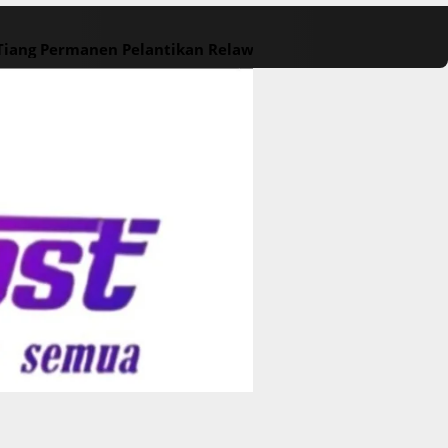
 Tiang Permanen
Pelantikan Relawan M. Rasyid Rajasa dan