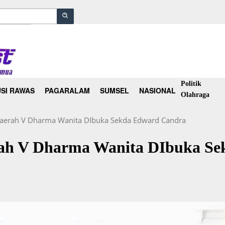
Politik
SI RAWAS
PAGARALAM
SUMSEL
NASIONAL
Olahraga
erah V Dharma Wanita DIbuka Sekda Edward Candra
ah V Dharma Wanita DIbuka Se