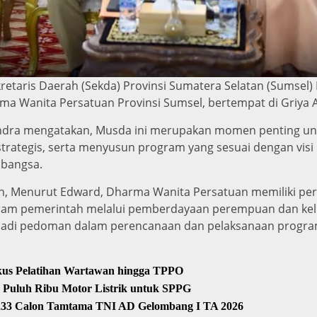
taris Daerah (Sekda) Provinsi Sumatera Selatan (Sumse
 Wanita Persatuan Provinsi Sumsel, bertempat di Griya Ag
ndra mengatakan, Musda ini merupakan momen penting unt
trategis, serta menyusun program yang sesuai dengan vis
bangsa.
ah, Menurut Edward, Dharma Wanita Persatuan memiliki per
m pemerintah melalui pemberdayaan perempuan dan kelu
adi pedoman dalam perencanaan dan pelaksanaan program
okus Pelatihan Wartawan hingga TPPO
 Puluh Ribu Motor Listrik untuk SPPG
.233 Calon Tamtama TNI AD Gelombang I TA 2026