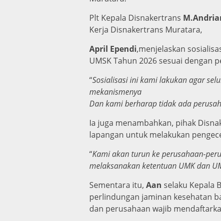
Plt Kepala Disnakertrans
M.Andria
Kerja Disnakertrans Muratara,
April Ependi
,menjelaskan sosiali
UMSK Tahun 2026 sesuai dengan pe
“
Sosialisasi ini kami lakukan agar
mekanismenya
Dan kami berharap tidak ada perusa
Ia juga menambahkan, pihak Disnak
lapangan untuk melakukan pengec
“
Kami akan turun ke perusahaan-per
melaksanakan ketentuan UMK dan UMSK
Sementara itu,
Aan
selaku Kepala 
perlindungan jaminan kesehatan b
dan perusahaan wajib mendaftarkan