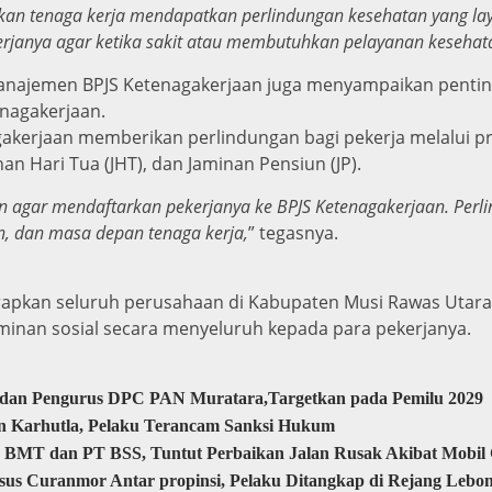
kan tenaga kerja mendapatkan perlindungan kesehatan yang lay
janya agar ketika sakit atau membutuhkan pelayanan kesehatan
najemen BPJS Ketenagakerjaan juga menyampaikan penting
nagakerjaan.
gakerjaan memberikan perlindungan bagi pekerja melalui p
nan Hari Tua (JHT), dan Jaminan Pensiun (JP).
agar mendaftarkan pekerjanya ke BPJS Ketenagakerjaan. Perlin
, dan masa depan tenaga kerja,
” tegasnya.
harapkan seluruh perusahaan di Kabupaten Musi Rawas Uta
minan sosial secara menyeluruh kepada para pekerjanya.
a dan Pengurus DPC PAN Muratara,Targetkan pada Pemilu 2029
n Karhutla, Pelaku Terancam Sanksi Hukum
 BMT dan PT BSS, Tuntut Perbaikan Jalan Rusak Akibat Mobi
sus Curanmor Antar propinsi, Pelaku Ditangkap di Rejang Lebo