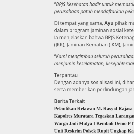
“
BPJS Kesehatan hadir untuk memasti
perusahaan patuh mendaftarkan peker
Di tempat yang sama,
Ayu
pihak ma
dalam program jaminan sosial kete
Ia menjelaskan bahwa BPJS Ketena
(JKK), Jaminan Kematian (JKM), Jami
“
Kami mengimbau seluruh perusahaan 
menjamin keselamatan, kesejahteraan
Terpantau
Dengan adanya sosialisasi ini, di
serta memberikan perlindungan ja
Berita Terkait
Pelantikan Relawan M. Rasyid Rajas
Kapolres Muratara Tegaskan Laranga
Warga Jadi Mulya I Kembali Demo PT
Unit Reskrim Polsek Rupit Ungkap Ka