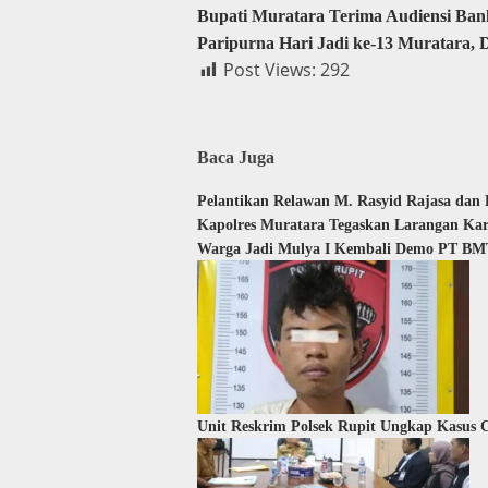
Bupati Muratara Terima Audiensi Ba
Paripurna Hari Jadi ke-13 Muratar
Post Views:
292
Baca Juga
Pelantikan Relawan M. Rasyid Rajasa dan
Kapolres Muratara Tegaskan Larangan Ka
Warga Jadi Mulya I Kembali Demo PT BMT
Unit Reskrim Polsek Rupit Ungkap Kasus C