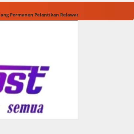
Tiang Permanen
Pelantikan Relawan M. Rasyid Rajasa dan 