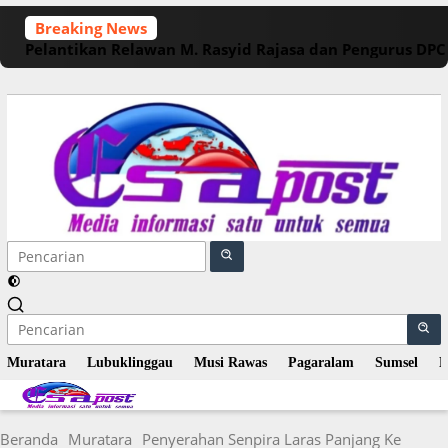
Langsung
Breaking News
ke
Pelantikan Relawan M. Rasyid Rajasa dan Pengurus DP
konten
Muratara
Lubuklinggau
Musi Rawas
Pagaralam
Sumsel
N
Beranda
Muratara
Penyerahan Senpira Laras Panjang Ke