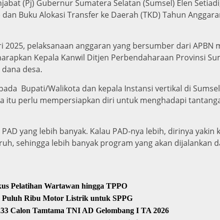
at (Pj) Gubernur Sumatera Selatan (Sumsel) Elen Setiadi,
) dan Buku Alokasi Transfer ke Daerah (TKD) Tahun Anggar
ri 2025, pelaksanaan anggaran yang bersumber dari APBN me
diharapkan Kepala Kanwil Ditjen Perbendaharaan Provinsi 
m dana desa.
pada Bupati/Walikota dan kepala Instansi vertikal di Sums
a itu perlu mempersiapkan diri untuk menghadapi tantang
AD yang lebih banyak. Kalau PAD-nya lebih, dirinya yakin 
aruh, sehingga lebih banyak program yang akan dijalankan
okus Pelatihan Wartawan hingga TPPO
 Puluh Ribu Motor Listrik untuk SPPG
.233 Calon Tamtama TNI AD Gelombang I TA 2026