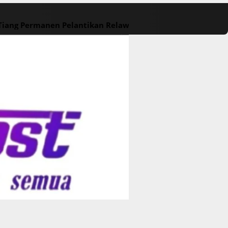
 Tiang Permanen
Pelantikan Relawan M. Rasyid Rajasa dan