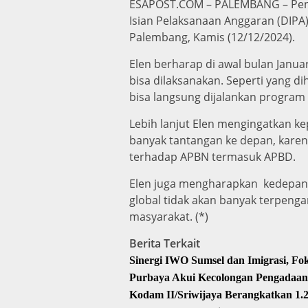
ESAPOST.COM – PALEMBANG – Penjab
Isian Pelaksanaan Anggaran (DIPA
Palembang, Kamis (12/12/2024).
Elen berharap di awal bulan Janua
bisa dilaksanakan. Seperti yang 
bisa langsung dijalankan progra
Lebih lanjut Elen mengingatkan ke
banyak tantangan ke depan, karen
terhadap APBN termasuk APBD.
Elen juga mengharapkan kedepan P
global tidak akan banyak terpeng
masyarakat. (*)
Berita Terkait
Sinergi IWO Sumsel dan Imigrasi, F
Purbaya Akui Kecolongan Pengadaan
Kodam II/Sriwijaya Berangkatkan 1