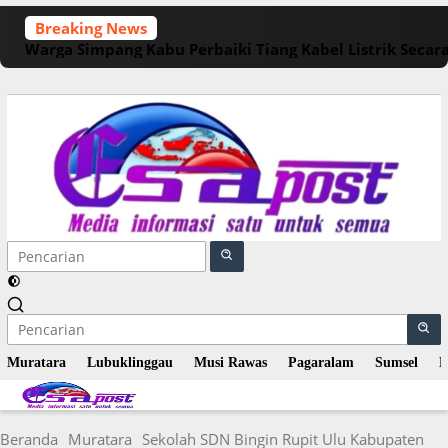
Langsung
Breaking News
ke
Warga Simpang Kabu Perbaiki Tiang Kabel Listrik Seca
konten
Muratara
Lubuklinggau
Musi Rawas
Pagaralam
Sumsel
N
Beranda
Muratara
Sekolah SDN Bingin Rupit Ulu Kabupaten