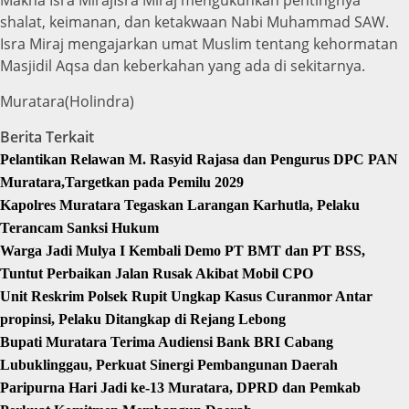
Makna Isra MirajIsra Miraj mengukuhkan pentingnya
shalat, keimanan, dan ketakwaan Nabi Muhammad SAW.
Isra Miraj mengajarkan umat Muslim tentang kehormatan
Masjidil Aqsa dan keberkahan yang ada di sekitarnya.
Muratara(Holindra)
Berita Terkait
Pelantikan Relawan M. Rasyid Rajasa dan Pengurus DPC PAN
Muratara,Targetkan pada Pemilu 2029
Kapolres Muratara Tegaskan Larangan Karhutla, Pelaku
Terancam Sanksi Hukum
Warga Jadi Mulya I Kembali Demo PT BMT dan PT BSS,
Tuntut Perbaikan Jalan Rusak Akibat Mobil CPO
Unit Reskrim Polsek Rupit Ungkap Kasus Curanmor Antar
propinsi, Pelaku Ditangkap di Rejang Lebong
Bupati Muratara Terima Audiensi Bank BRI Cabang
Lubuklinggau, Perkuat Sinergi Pembangunan Daerah
Paripurna Hari Jadi ke-13 Muratara, DPRD dan Pemkab