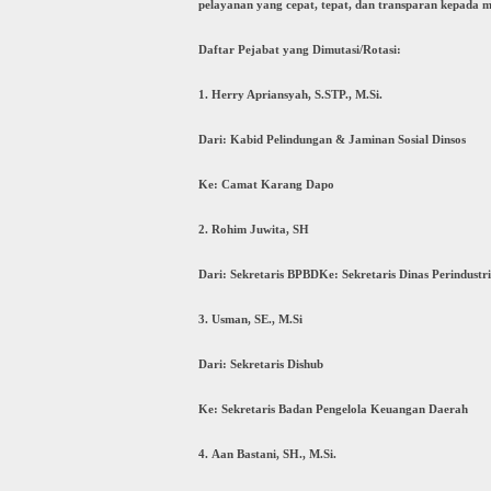
pelayanan yang cepat, tepat, dan transparan kepada
Daftar Pejabat yang Dimutasi/Rotasi:
1. Herry Apriansyah, S.STP., M.Si.
Dari: Kabid Pelindungan & Jaminan Sosial Dinsos
Ke: Camat Karang Dapo
2. Rohim Juwita, SH
Dari: Sekretaris BPBDKe: Sekretaris Dinas Perindust
3. Usman, SE., M.Si
Dari: Sekretaris Dishub
Ke: Sekretaris Badan Pengelola Keuangan Daerah
4. Aan Bastani, SH., M.Si.