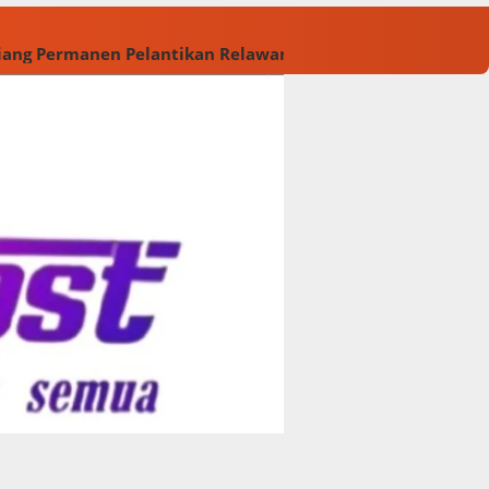
Tiang Permanen
Pelantikan Relawan M. Rasyid Rajasa dan 