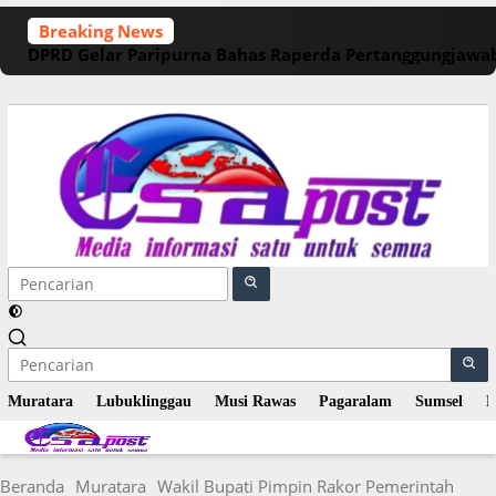
Langsung
Breaking News
ke
DPRD Gelar Paripurna Bahas Raperda Pertanggungjawa
konten
Muratara
Lubuklinggau
Musi Rawas
Pagaralam
Sumsel
N
Beranda
Muratara
Wakil Bupati Pimpin Rakor Pemerintah