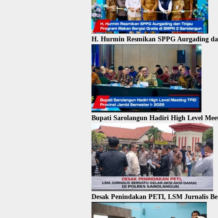
H. Hurmin Resmikan SPPG Aurgading dan
Bupati Sarolangun Hadiri High Level Meet
Desak Penindakan PETI, LSM Jurnalis Ber