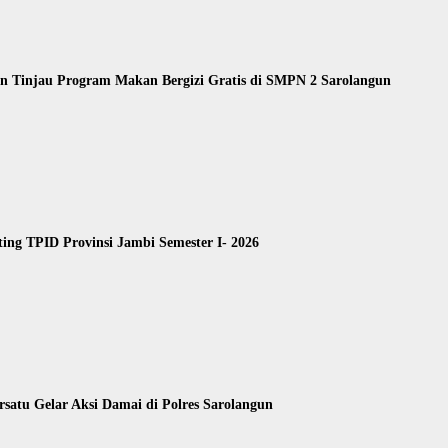
 Tinjau Program Makan Bergizi Gratis di SMPN 2 Sarolangun
ing TPID Provinsi Jambi Semester I- 2026
satu Gelar Aksi Damai di Polres Sarolangun