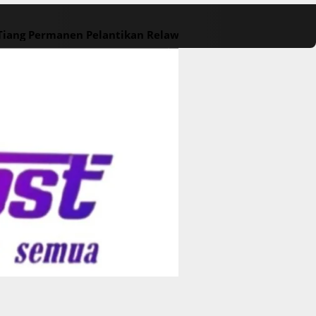
 Tiang Permanen
Pelantikan Relawan M. Rasyid Rajasa dan