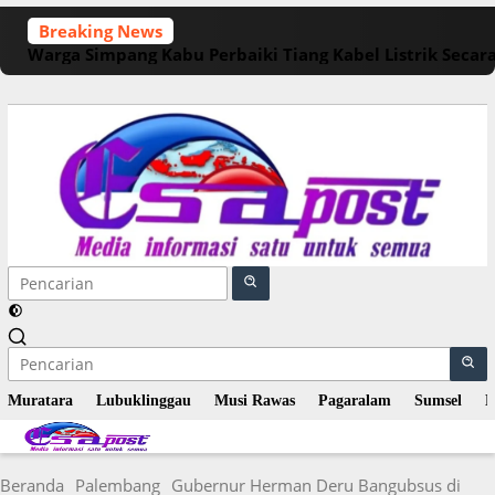
Langsung
Breaking News
ke
Warga Simpang Kabu Perbaiki Tiang Kabel Listrik Seca
konten
Muratara
Lubuklinggau
Musi Rawas
Pagaralam
Sumsel
N
Beranda
Palembang
Gubernur Herman Deru Bangubsus di