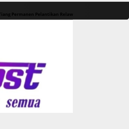
 Tiang Permanen
Pelantikan Relawan M. Rasyid Rajasa dan