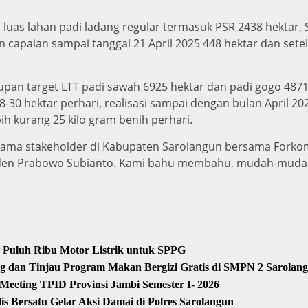
, luas lahan padi ladang regular termasuk PSR 2438 hektar
 capaian sampai tanggal 21 April 2025 448 hektar dan sete
an target LTT padi sawah 6925 hektar dan padi gogo 4871 
8-30 hektar perhari, realisasi sampai dengan bulan April 20
h kurang 25 kilo gram benih perhari.
sama stakeholder di Kabupaten Sarolangun bersama Fork
en Prabowo Subianto. Kami bahu membahu, mudah-mudaha
 Puluh Ribu Motor Listrik untuk SPPG
 dan Tinjau Program Makan Bergizi Gratis di SMPN 2 Sarolan
 Meeting TPID Provinsi Jambi Semester I- 2026
 Bersatu Gelar Aksi Damai di Polres Sarolangun