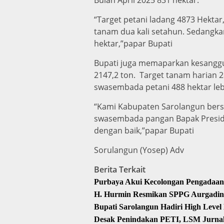
Bulan April 2025 831 hektar.
“Target petani ladang 4873 Hektar
tanam dua kali setahun. Sedangkan
hektar,”papar Bupati
Bupati juga memaparkan kesanggup
2147,2 ton. Target tanam harian 2
swasembada petani 488 hektar lebi
“Kami Kabupaten Sarolangun ber
swasembada pangan Bapak Presid
dengan baik,”papar Bupati
Sorulangun (Yosep) Adv
Berita Terkait
Purbaya Akui Kecolongan Pengadaan
H. Hurmin Resmikan SPPG Aurgading
Bupati Sarolangun Hadiri High Level
Desak Penindakan PETI, LSM Jurnalis